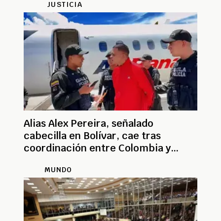
JUSTICIA
Alias Alex Pereira, señalado
cabecilla en Bolívar, cae tras
coordinación entre Colombia y
Panamá
MUNDO