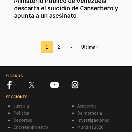
Ministerio Público de Venezuela
descarta el suicidio de Canserbero y
apunta a un asesinato
Paginación
Page
1
Page
2
Siguiente
››
Última
Última »
página
página
SÍGANOS
SECCIONES
Justicia
Academia
Política
De memoria
Deportes
Investigaciones
Entretenimiento
Mundial 2026