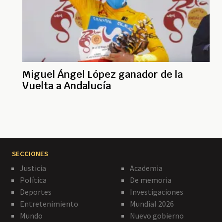
Miguel Ángel López ganador de la
Vuelta a Andalucía
SECCIONES
Justicia
Academia
Política
De memoria
Deportes
Investigaciones
Entretenimiento
Mundial 2026
Mundo
Nuevo gobierno