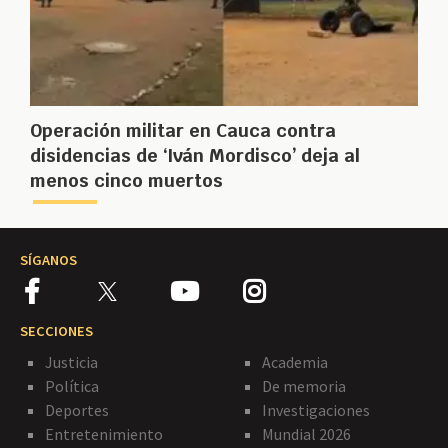
Operación militar en Cauca contra
disidencias de ‘Iván Mordisco’ deja al
menos cinco muertos
SÍGANOS
SECCIONES
Justicia
Academia
Política
De memoria
Deportes
Investigaciones
Entretenimiento
Mundial 2026