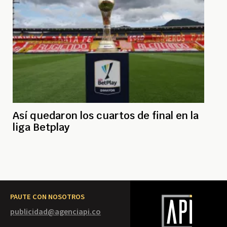
Así quedaron los cuartos de final en la
liga Betplay
PAUTE CON NOSOTROS
publicidad@agenciapi.co