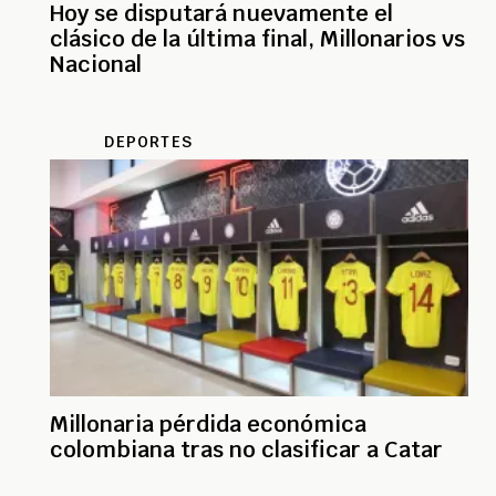
Hoy se disputará nuevamente el
clásico de la última final, Millonarios vs
Nacional
DEPORTES
Millonaria pérdida económica
colombiana tras no clasificar a Catar