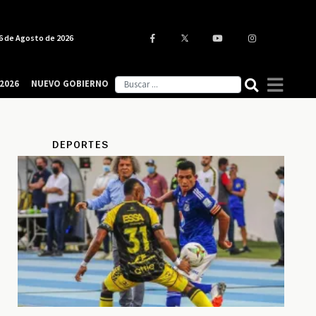
6 de Agosto de 2026
2026
NUEVO GOBIERNO
DEPORTES