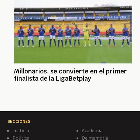
Millonarios, se convierte en el primer
finalista de la LigaBetplay
SECCIONES
Justicia
Academia
Política
De memoria