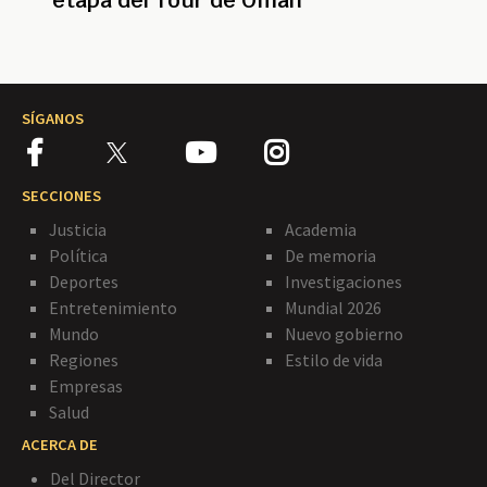
etapa del Tour de Omán
SÍGANOS
SECCIONES
Justicia
Academia
Política
De memoria
Deportes
Investigaciones
Entretenimiento
Mundial 2026
Mundo
Nuevo gobierno
Regiones
Estilo de vida
Empresas
Salud
ACERCA DE
Del Director