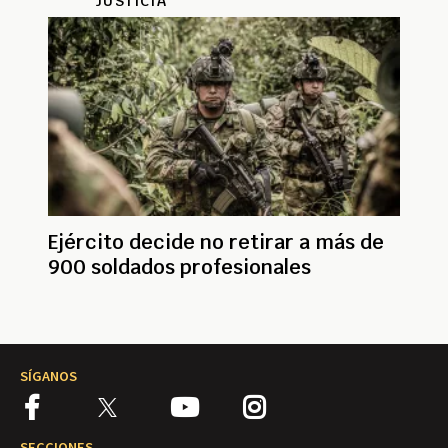
JUSTICIA
Ejército decide no retirar a más de
900 soldados profesionales
SÍGANOS
SECCIONES