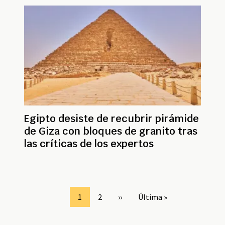
Egipto desiste de recubrir pirámide
de Giza con bloques de granito tras
las críticas de los expertos
Paginación
Page
1
Page
2
Siguiente
››
Última
Última »
página
página