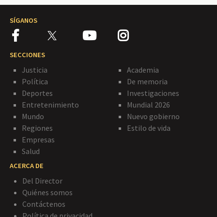
SÍGANOS
SECCIONES
Justicia
Academia
Política
De memoria
Deportes
Investigaciones
Entretenimiento
Mundial 2026
Mundo
Nuevo gobierno
Regiones
Estilo de vida
Empresas
Salud
ACERCA DE
Del Director
Quiénes somos
Contáctenos
Política de privacidad