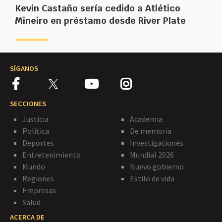
Kevin Castaño sería cedido a Atlético
Mineiro en préstamo desde River Plate
SÍGANOS
SECCIONES
Justicia
Academia
Política
De memoria
Deportes
Investigaciones
Entretenimiento
Mundial 2026
Mundo
Nuevo gobierno
Regiones
Estilo de vida
Empresas
Salud
ACERCA DE