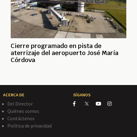
Cierre programado en pista de
aterrizaje del aeropuerto José María
Córdova
ACERCA DE
SÍGANOS
Del Director
Quiénes somos
Contáctenos
Política de privacidad