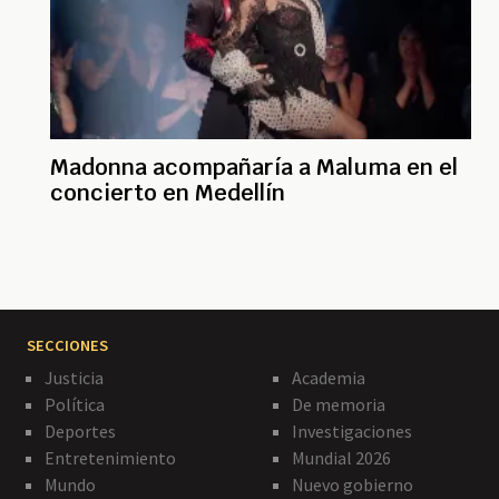
Madonna acompañaría a Maluma en el
concierto en Medellín
SECCIONES
Justicia
Academia
Política
De memoria
Deportes
Investigaciones
Entretenimiento
Mundial 2026
Mundo
Nuevo gobierno