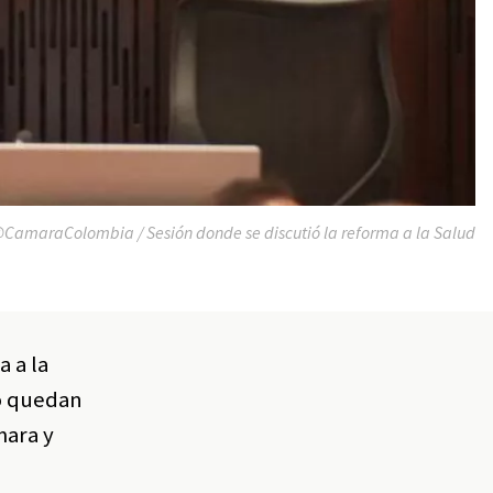
CamaraColombia / Sesión donde se discutió la reforma a la Salud
a a la
lo quedan
mara y