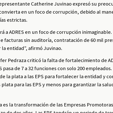
 representante Catherine Juvinao expresó su preoc
 convierta en un foco de corrupción, debido al man
as estrictas.
rá a ADRES en un foco de corrupción inimaginable. 
 facturas sin auditoría, contratación de 60 mil pr
r la entidad”, afirmó Juvinao.
fer Pedraza criticó la falta de fortalecimiento de 
 pasa de 7 a 32 funciones con solo 200 empleados.
e la plata a las EPS para fortalecer la entidad y co
plata para las EPS y menos para garantizar la salu
a es la transformación de las Empresas Promotora
azo de dos años. Las EPS tendrán un periodo de tr