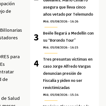
Gavilanes, Mario Cimarro
upación
asegura que lleva cinco
ejo de
años vetado por Telemundo
Mié, 05/08/2026 - 16:26
Billonarias
Beéle llegará a Medellín con
estadores
su “Borondo Tour”
Mié, 05/08/2026 - 16:15
ADRES para
Tres presuntas víctimas en
 Es
caso Jorge Alfredo Vargas
ntratar
denuncian presión de
d de
Fiscalía y piden no ser
revictimizadas
Mié, 05/08/2026 - 15:34
s de Salud
es meses,