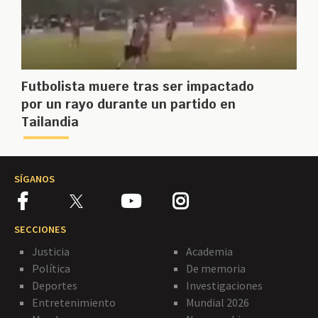
Futbolista muere tras ser impactado
por un rayo durante un partido en
Tailandia
SÍGANOS
SECCIONES
Justicia
Academia
Política
De memoria
Deportes
Investigaciones
Entretenimiento
Mundial 2026