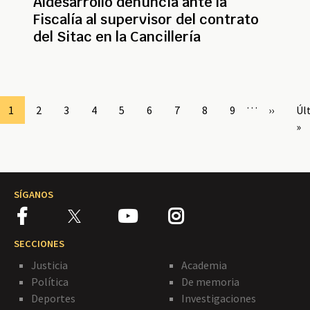
Aldesarrollo denuncia ante la
Fiscalía al supervisor del contrato
del Sitac en la Cancillería
Paginación
…
Page
1
Page
2
Page
3
Page
4
Page
5
Page
6
Page
7
Page
8
Page
9
Siguient
››
Úl
Úl
página
pá
»
SÍGANOS
SECCIONES
Justicia
Academia
Política
De memoria
Deportes
Investigaciones