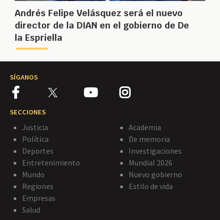
Andrés Felipe Velásquez será el nuevo
director de la DIAN en el gobierno de De
la Espriella
SÍGANOS
SECCIONES
Justicia
Academia
Política
De memoria
Deportes
Investigaciones
Entretenimiento
Mundial 2026
Mundo
Nuevo gobierno
Regiones
Estilo de vida
Empresas
Salud