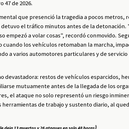
o 47 de 2026.
ental que presenció la tragedia a pocos metros, 
detuvo el tráfico minutos antes de la detonación.
eso empezó a volar cosas", recordó conmovido. Seg
usto cuando los vehículos retomaban la marcha, imp
do a varios automotores particulares y de servicio
mo devastadora: restos de vehículos esparcidos, he
xiliarse mutuamente antes de la llegada de los org
s, el ataque no solo representó un riesgo inmine
us herramientas de trabajo y sustento diario, al que
)
lle deja 13 muertos y 26 ataques en solo 48 horas