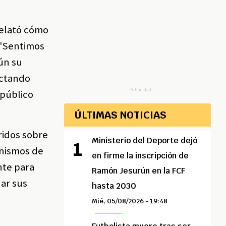
relató cómo
 "Sentimos
ún su
actando
Publicidad
 público
ÚLTIMAS NOTICIAS
ridos sobre
Ministerio del Deporte dejó
anismos de
en firme la inscripción de
nte para
Ramón Jesurún en la FCF
dar sus
hasta 2030
Mié, 05/08/2026 - 19:48