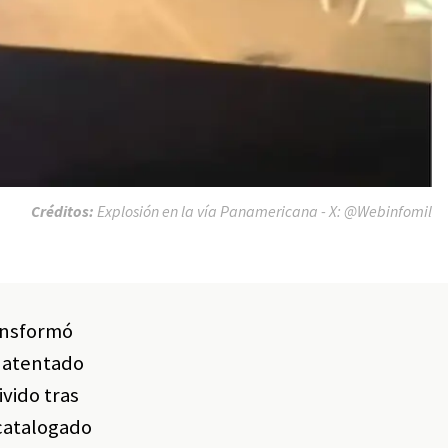
Créditos:
Explosión en la vía Panamericana - X: @Webinfomil
ransformó
l atentado
ivido tras
 catalogado