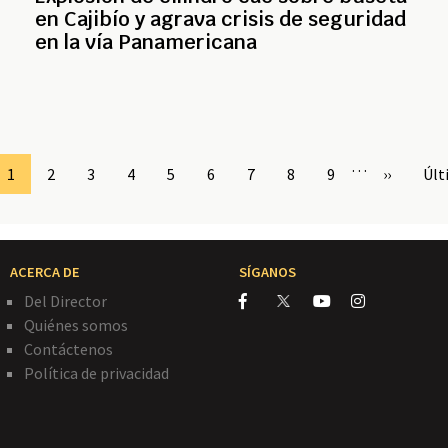
en Cajibío y agrava crisis de seguridad
en la vía Panamericana
…
Page
1
Page
2
Page
3
Page
4
Page
5
Page
6
Page
7
Page
8
Page
9
Siguiente
››
Últ
Últ
página
pág
ACERCA DE
SÍGANOS
Del Director
Quiénes somos
Contáctenos
Política de privacidad