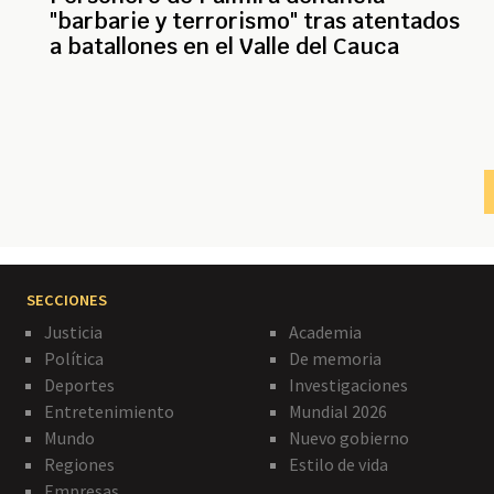
"barbarie y terrorismo" tras atentados
a batallones en el Valle del Cauca
Paginación
SECCIONES
Justicia
Academia
Política
De memoria
Deportes
Investigaciones
Entretenimiento
Mundial 2026
Mundo
Nuevo gobierno
Regiones
Estilo de vida
Empresas