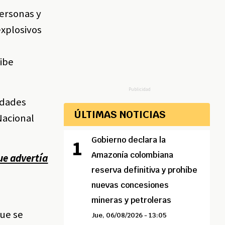
personas y
explosivos
cibe
Publicidad
idades
ÚLTIMAS NOTICIAS
Nacional
Gobierno declara la
Amazonía colombiana
ue advertía
reserva definitiva y prohíbe
nuevas concesiones
mineras y petroleras
que se
Jue, 06/08/2026 - 13:05