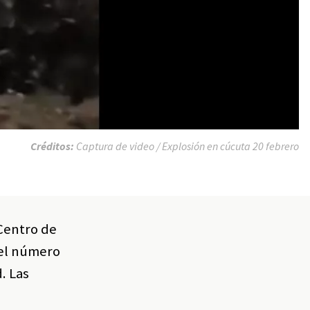
Créditos:
Captura de video / Explosión en cúcuta 20 febrero
 Centro de
 el número
. Las