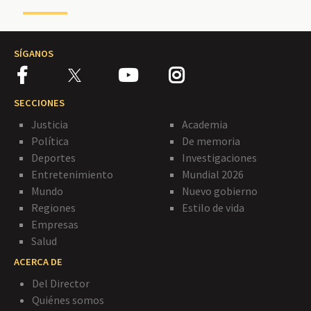
SÍGANOS
SECCIONES
Justicia
Academia
Política
De memoria
Deportes
Investigaciones
Entretenimiento
Mundial 2026
Mundo
Nuevo gobierno
Regiones
Estilo de vida
Empresas
Salud
ACERCA DE
Del Director
Quiénes somos