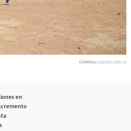
Créditos:
elpilon.com.co
ciones en
 incremento
sta
s