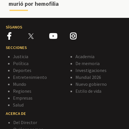
murió por hemofilia
SÍGANOS
SECCIONES
Justicia
Academia
Política
De memoria
Deportes
Investigaciones
Entretenimiento
Mundial 2026
Mundo
Nuevo gobierno
Regiones
Estilo de vida
Empresas
Salud
ACERCA DE
Del Director