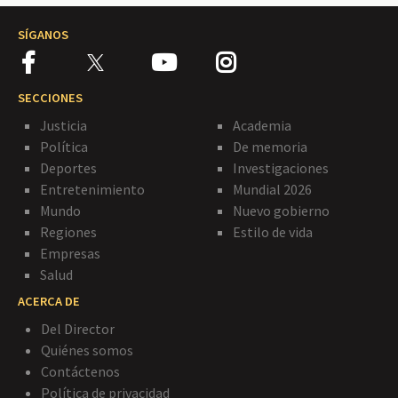
SÍGANOS
SECCIONES
Justicia
Academia
Política
De memoria
Deportes
Investigaciones
Entretenimiento
Mundial 2026
Mundo
Nuevo gobierno
Regiones
Estilo de vida
Empresas
Salud
ACERCA DE
Del Director
Quiénes somos
Contáctenos
Política de privacidad