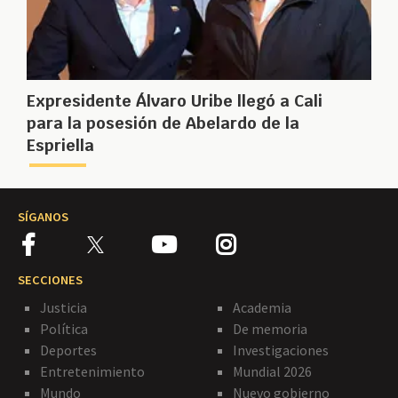
Expresidente Álvaro Uribe llegó a Cali
para la posesión de Abelardo de la
Espriella
SÍGANOS
SECCIONES
Justicia
Academia
Política
De memoria
Deportes
Investigaciones
Entretenimiento
Mundial 2026
Mundo
Nuevo gobierno