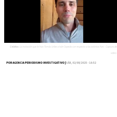
Créditos:
La invitación que le hizo Tomás Uribe a Iván Cepeda con respecto a las extintas Farc - Captura de
video-
POR AGENCIA PERIODISMO INVESTIGATIVO |
SÁB, 02/08/2025 - 16:52