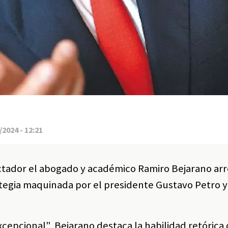
2024 - 12:21
ctador el abogado y académico Ramiro Bejarano ar
ategia maquinada por el presidente Gustavo Petro y
xcepcional", Bejarano destaca la habilidad retórica 