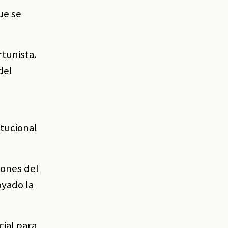
ue se
rtunista.
del
itucional
iones del
oyado la
cial para