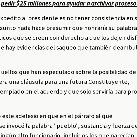
pedir $25 millones para ayudar a archivar proceso
expedito al presidente es no tener consistencia en 
 asunto nada hace presumir que honraría su palabr
icos que se creen con derecho a que los dejen disf
que hay evidencias del saqueo que también deambul
uellos que han especulado sobre la posibilidad de
era una cláusula para una futura Constituyente,
mplado en el acuerdo y que solo serviría para p
este adefesio en que en el párrafo al que
 se invocó la palabra "pueblo", sustancia y fuerza d
ningún alto funcionario -incluidos los que parecían