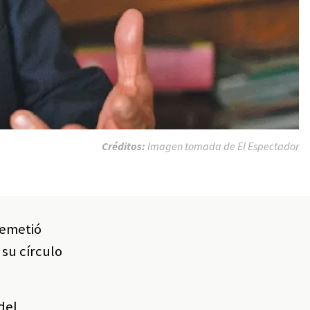
Créditos:
Imagen tomada de El Espectador
remetió
 su círculo
del