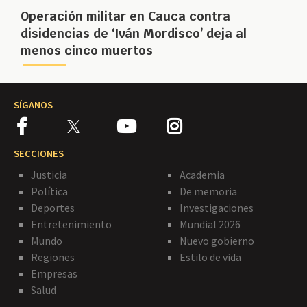
Operación militar en Cauca contra
disidencias de ‘Iván Mordisco’ deja al
menos cinco muertos
SÍGANOS
SECCIONES
Justicia
Academia
Política
De memoria
Deportes
Investigaciones
Entretenimiento
Mundial 2026
Mundo
Nuevo gobierno
Regiones
Estilo de vida
Empresas
Salud