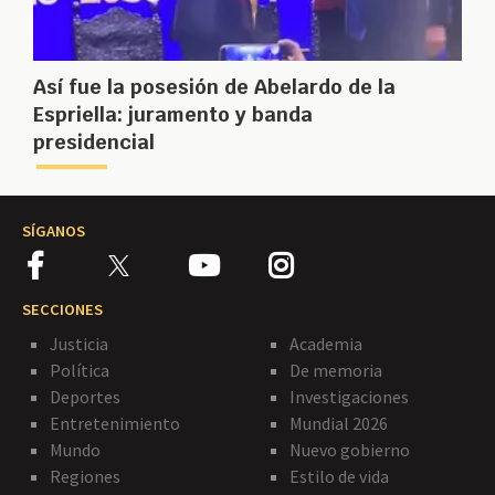
Así fue la posesión de Abelardo de la
Espriella: juramento y banda
presidencial
SÍGANOS
SECCIONES
Justicia
Academia
Política
De memoria
Deportes
Investigaciones
Entretenimiento
Mundial 2026
Mundo
Nuevo gobierno
Regiones
Estilo de vida