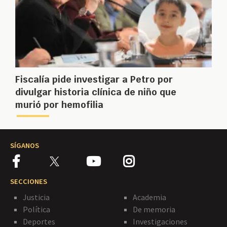
Fiscalía pide investigar a Petro por
divulgar historia clínica de niño que
murió por hemofilia
SÍGANOS
SECCIONES
Justicia
Academia
Política
De memoria
Deportes
Investigaciones