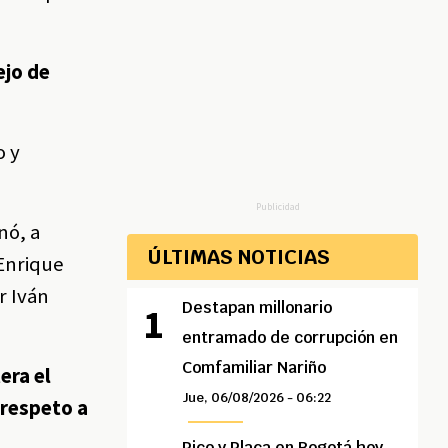
ejo de
o y
Publicidad
nó, a
ÚLTIMAS NOTICIAS
 Enrique
r Iván
Destapan millonario
entramado de corrupción en
Comfamiliar Nariño
era el
Jue, 06/08/2026 - 06:22
 respeto a
Pico y Placa en Bogotá hoy