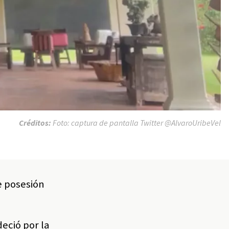
Créditos:
Foto: captura de pantalla Twitter @AlvaroUribeVel
de posesión
eció por la