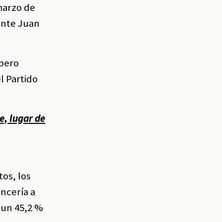
 marzo de
dente Juan
 pero
l Partido
e, lugar de
os, los
encería a
n un 45,2 %