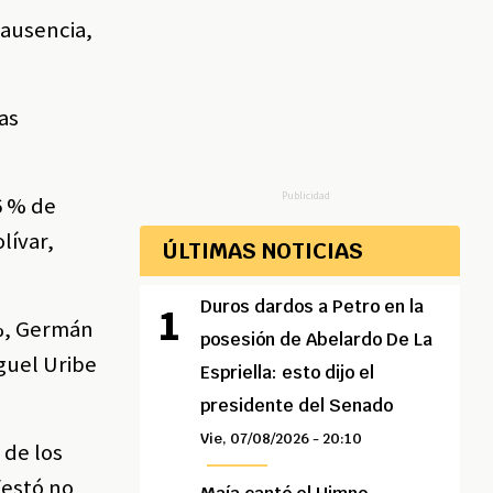
 ausencia,
las
Publicidad
6 % de
lívar,
ÚLTIMAS NOTICIAS
Duros dardos a Petro en la
 %, Germán
posesión de Abelardo De La
guel Uribe
Espriella: esto dijo el
presidente del Senado
Vie, 07/08/2026 - 20:10
 de los
festó no