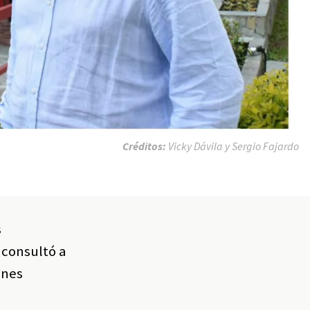
Créditos:
Vicky Dávila y Sergio Fajardo
s
 consultó a
ones