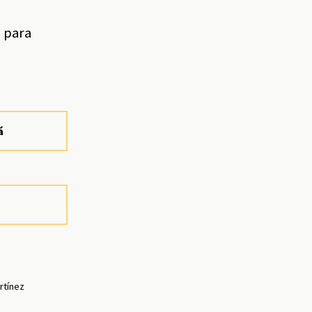
 para
á
rtínez