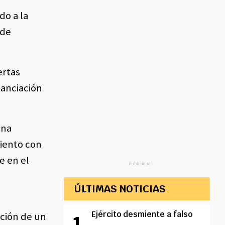
do a la
 de
ertas
nanciación
una
miento con
e en el
Publicidad
ÚLTIMAS NOTICIAS
Ejército desmiente a falso
ación de un