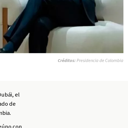
Créditos:
Presidencia de Colombia
ubái, el
ado de
mbia.
reúno con