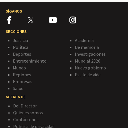
SÍGANOS
SECCIONES
Justicia
Academia
Política
De memoria
Deportes
Investigaciones
Entretenimiento
Mundial 2026
Mundo
Nuevo gobierno
Regiones
Estilo de vida
Empresas
Salud
ACERCA DE
Del Director
Quiénes somos
Contáctenos
Política de privacidad