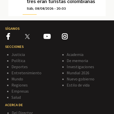
tres eran turistas colombianas
Sáb, 08/08/2026 - 20:03
SÍGANOS
SECCIONES
Justicia
Academia
Política
De memoria
Deportes
Investigaciones
Entretenimiento
Mundial 2026
Mundo
Nuevo gobierno
Regiones
Estilo de vida
Empresas
Salud
ACERCA DE
Del Director