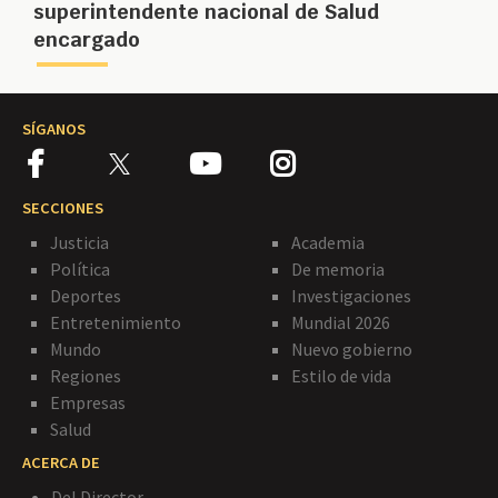
superintendente nacional de Salud
encargado
SÍGANOS
SECCIONES
Justicia
Academia
Política
De memoria
Deportes
Investigaciones
Entretenimiento
Mundial 2026
Mundo
Nuevo gobierno
Regiones
Estilo de vida
Empresas
Salud
ACERCA DE
Del Director