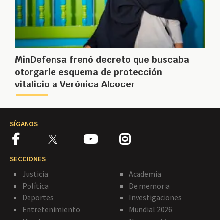
MinDefensa frenó decreto que buscaba
otorgarle esquema de protección
vitalicio a Verónica Alcocer
SÍGANOS
SECCIONES
Justicia
Academia
Política
De memoria
Deportes
Investigaciones
Entretenimiento
Mundial 2026