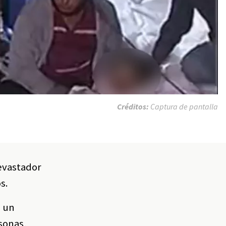
Créditos:
Captura de pantalla
devastador
s.
e un
sonas,