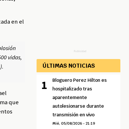
cada en el
plosión
Publicidad
500 vidas,
ÚLTIMAS NOTICIAS
).
Bloguero Perez Hilton es
hospitalizado tras
ael
aparentemente
orma que
autolesionarse durante
ientos
transmisión en vivo
Mié, 05/08/2026 - 21:19