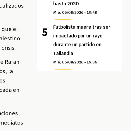
hasta 2030
aculizados
Mié, 05/08/2026 - 19:48
Futbolista muere tras ser
a que el
impactado por un rayo
alestino
durante un partido en
crisis.
Tailandia
de Rafah
Mié, 05/08/2026 - 19:36
s, la
íos
ocada en
saciones
nmediatos