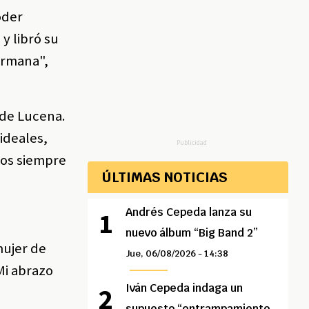
oder
y libró su
hermana",
 de Lucena.
ideales,
Publicidad
mos siempre
ÚLTIMAS NOTICIAS
Andrés Cepeda lanza su
nuevo álbum “Big Band 2”
mujer de
Jue, 06/08/2026 - 14:38
Mi abrazo
Iván Cepeda indaga un
supuesto “entrampamiento