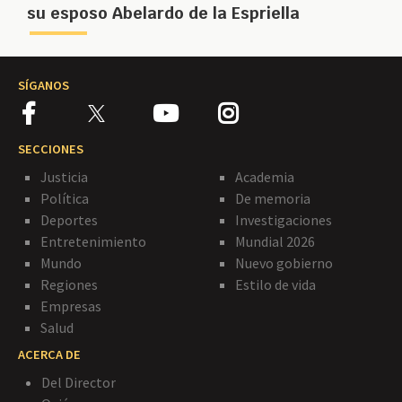
su esposo Abelardo de la Espriella
SÍGANOS
SECCIONES
Justicia
Academia
Política
De memoria
Deportes
Investigaciones
Entretenimiento
Mundial 2026
Mundo
Nuevo gobierno
Regiones
Estilo de vida
Empresas
Salud
ACERCA DE
Del Director