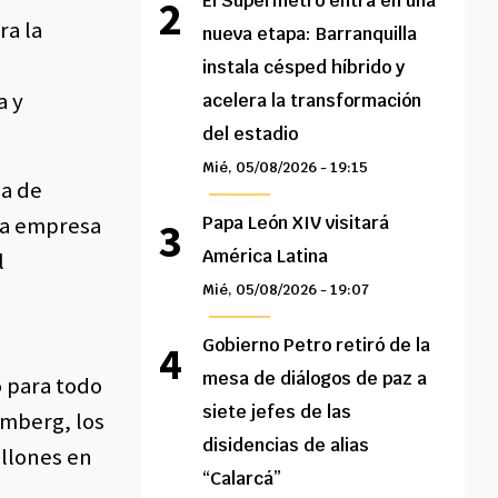
El Supermetro entra en una
ra la
nueva etapa: Barranquilla
e
instala césped híbrido y
a y
acelera la transformación
del estadio
Mié, 05/08/2026 - 19:15
ia de
 la empresa
Papa León XIV visitará
América Latina
l
Mié, 05/08/2026 - 19:07
Gobierno Petro retiró de la
mesa de diálogos de paz a
o para todo
siete jefes de las
omberg, los
disidencias de alias
llones en
“Calarcá”