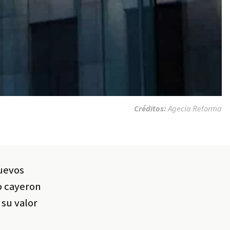
Créditos:
Agecia Reforma
nuevos
o cayeron
 su valor