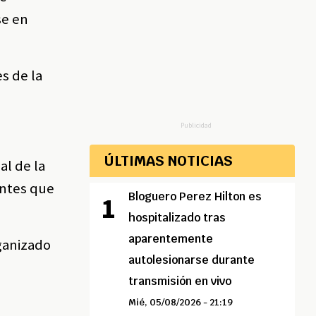
se en
s de la
Publicidad
ÚLTIMAS NOTICIAS
al de la
entes que
Bloguero Perez Hilton es
hospitalizado tras
aparentemente
rganizado
autolesionarse durante
transmisión en vivo
e
Mié, 05/08/2026 - 21:19