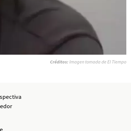
Créditos:
Imagen tomada de El Tiempo
espectiva
eedor
ue