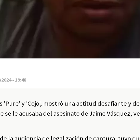
2024 - 19:48
as 'Pure' y 'Cojo', mostró una actitud desafiante y d
que se le acusaba del asesinato de Jaime Vásquez, v
 de la audiencia de legalización de captura, tuvo q