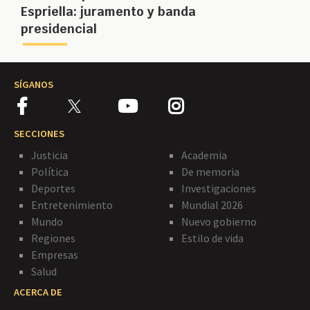
Espriella: juramento y banda
presidencial
SÍGANOS
SECCIONES
Justicia
Academia
Política
De memoria
Deportes
Investigaciones
Entretenimiento
Mundial 2026
Mundo
Nuevo gobierno
Regiones
Estilo de vida
Empresas
Salud
ACERCA DE