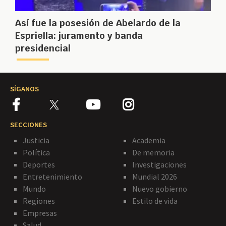
Así fue la posesión de Abelardo de la
Espriella: juramento y banda
presidencial
SÍGANOS
SECCIONES
Justicia
Academia
Política
De memoria
Deportes
Investigaciones
Entretenimiento
Mundial 2026
Mundo
Nuevo gobierno
Regiones
Estilo de vida
Empresas
Salud