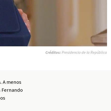
Créditos:
Presidencia de la República
a. A menos
os Fernando
los