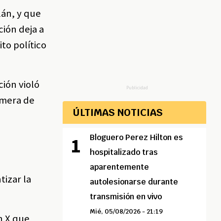
lán, y que
ción deja a
to político
ión violó
Publicidad
rimera de
ÚLTIMAS NOTICIAS
Bloguero Perez Hilton es
hospitalizado tras
aparentemente
tizar la
autolesionarse durante
transmisión en vivo
Mié, 05/08/2026 - 21:19
n X que