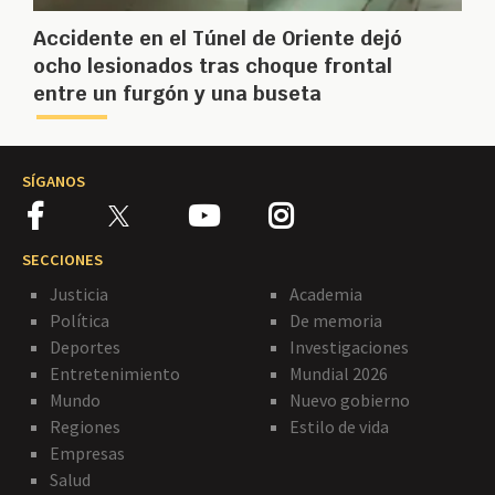
Accidente en el Túnel de Oriente dejó
ocho lesionados tras choque frontal
entre un furgón y una buseta
SÍGANOS
SECCIONES
Justicia
Academia
Política
De memoria
Deportes
Investigaciones
Entretenimiento
Mundial 2026
Mundo
Nuevo gobierno
Regiones
Estilo de vida
Empresas
Salud