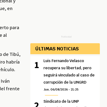
cional y
ue, en
ierto para
e al
Publicidad
ÚLTIMAS NOTICIAS
o de Tibú,
Luis Fernando Velasco
iro habría
recupera su libertad, pero
ehículo.
seguirá vinculado al caso de
 Iván
corrupción de la UNGRD
del frente
Jue, 06/08/2026 - 21:25
Sindicato de la UNP