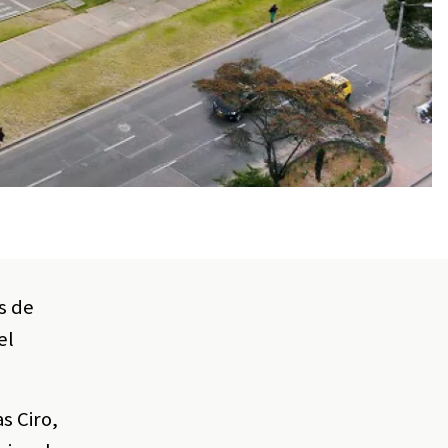
s de
el
s Ciro,