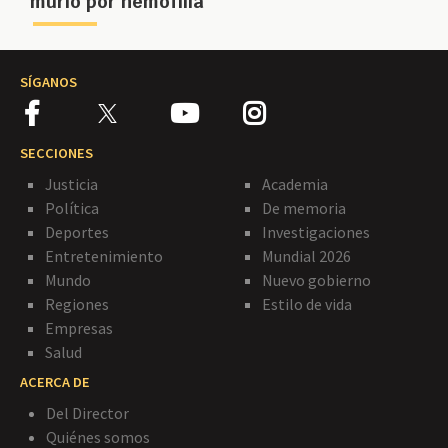
murió por hemofilia
SÍGANOS
SECCIONES
Justicia
Academia
Política
De memoria
Deportes
Investigaciones
Entretenimiento
Mundial 2026
Mundo
Nuevo gobierno
Regiones
Estilo de vida
Empresas
Salud
ACERCA DE
Del Director
Quiénes somos