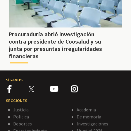
Procuraduría abrió investigación
contra presidente de Coosalud y su
junta por presuntas irregularidades
financieras
SÍGANOS
SECCIONES
Justicia
Academia
Política
De memoria
Deportes
Investigaciones
Entretenimiento
Mundial 2026