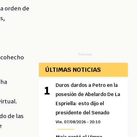
na orden de
s,
Publicidad
y cohecho
ÚLTIMAS NOTICIAS
 ha
Duros dardos a Petro en la
posesión de Abelardo De La
irtual.
Espriella: esto dijo el
presidente del Senado
do de las
Vie, 07/08/2026 - 20:10
e