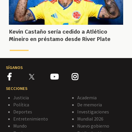
Kevin Castaño sería cedido a Atlético
Mineiro en préstamo desde River Plate
SÍGANOS
SECCIONES
Justicia
Academia
Política
De memoria
Deportes
Investigaciones
Entretenimiento
Mundial 2026
Mundo
Nuevo gobierno