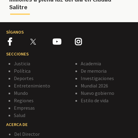
Salitre
SÍGANOS
SECCIONES
Justicia
Academia
Política
De memoria
Deportes
Investigaciones
Entretenimiento
Mundial 2026
Mundo
Nuevo gobierno
Regiones
Estilo de vida
Empresas
Salud
ACERCA DE
Del Director