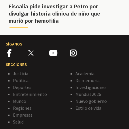
Fiscalía pide investigar a Petro por
divulgar historia clínica de niño que
murió por hemofilia
SÍGANOS
SECCIONES
Justicia
Academia
Política
De memoria
Deportes
Investigaciones
Entretenimiento
Mundial 2026
Mundo
Nuevo gobierno
Regiones
Estilo de vida
Empresas
Salud